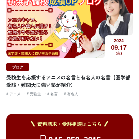
2024
09.
17
(火)
ブログ
受験生を応援するアニメの名言と有名人の名言【医学部
受験・難関大に強い塾が紹介】
# アニメ
# 受験生
# 名言
# 有名人
資料請求・受験相談はこちら