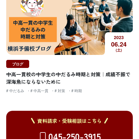
2023
06.
24
(土)
ブログ
中高一貫校の中学生の中だるみ時期と対策｜成績不振で
深海魚にならないために
# 中だるみ
# 中高一貫
# 対策
# 時期
資料請求・受験相談はこちら
045-250-3915