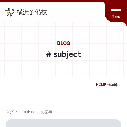
BLOG
# subject
HOME
#subject
タグ ： 「subject」の記事