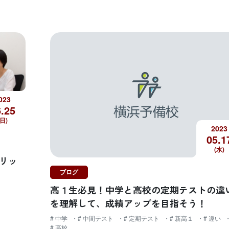
023
.
25
(日)
2023
05.
1
(水)
リッ
ブログ
高１生必見！中学と高校の定期テストの違
を理解して、成績アップを目指そう！
# 中学
# 中間テスト
# 定期テスト
# 新高１
# 違い
# 高校