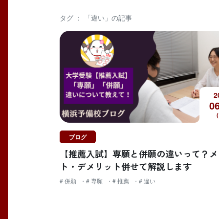
タグ ： 「違い」の記事
2
06
ブログ
【推薦入試】専願と併願の違いって？メ
ト・デメリット併せて解説します
# 併願
# 専願
# 推薦
# 違い