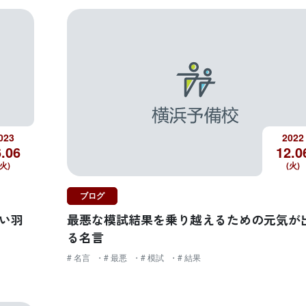
023
2022
.
06
12.
0
(火)
(火)
ブログ
い羽
最悪な模試結果を乗り越えるための元気が
る名言
# 名言
# 最悪
# 模試
# 結果