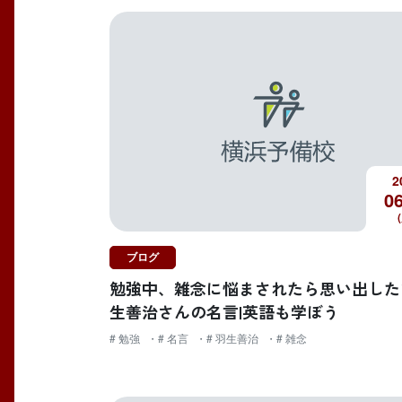
2
06
ブログ
勉強中、雑念に悩まされたら思い出した
生善治さんの名言|英語も学ぼう
# 勉強
# 名言
# 羽生善治
# 雑念