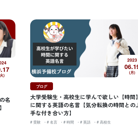
2023
024
06.
1
.
17
(月)
(火)
ブログ
大学受験生・高校生に学んで欲しい【時間
の名
に関する英語の名言【気分転換の時間との
】
手な付き合い方】
# 受験
# 名言
# 時間
# 英語
# 高校生