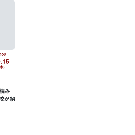
022
.
15
(木)
読み
校が紹