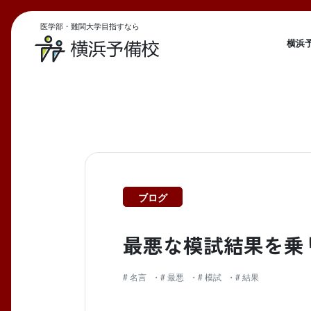
医学部・難関大学目指すなら
横浜
ブログ
最悪な模試結果を乗
# 名言
# 最悪
# 模試
# 結果