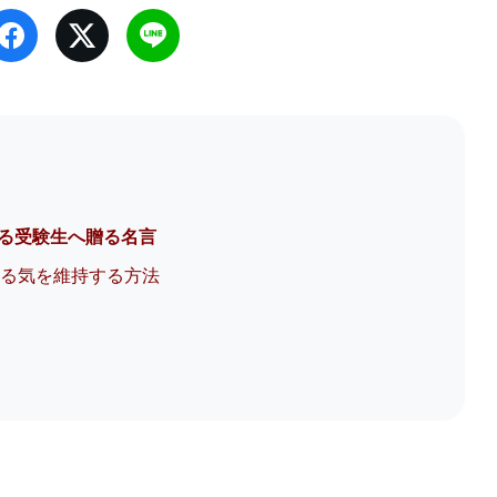
いる受験生へ贈る名言
やる気を維持する方法
言
！