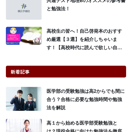
共通テスト地理Bのオススメの参考書
と勉強法！
高校生の皆へ！自己啓発本のおすす
め厳選【３選】を紹介しちゃいま
す！【高校時代に読んで欲しい自己
啓発本】
新着記事
医学部の受験勉強は高2からでも間に
合う？合格に必要な勉強時間や勉強
法を解説
高１から始める医学部受験勉強と
は？現役合格に向けた勉強法を徹底