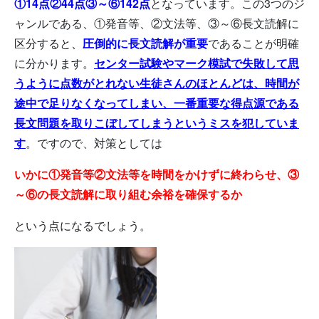
①14点②44点③～⑥142点
となっています。この3つのジ
ャンルである、①発音等、②文法等、③～⑥長文読解に
区分すると
、
圧倒的に長文読解が重要
であることが明確
に分かります。
センター試験やマーク模試で失敗して思
うように点数がとれない生徒さんのほとんどは、時間が
途中で足りなくなってしまい、一番重要な得点源である
長文問題を取りこぼしてしまうというミスを犯していま
す
。ですので、対策としては
いかに①発音等②文法等を時間をかけずに終わらせ、③
～⑥の長文読解に取り組む余裕を確保するか
という点になるでしょう。