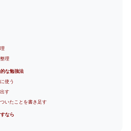
整理
を整理
果的な勉強法
記に使う
り出す
いついたことを書き足す
指すなら