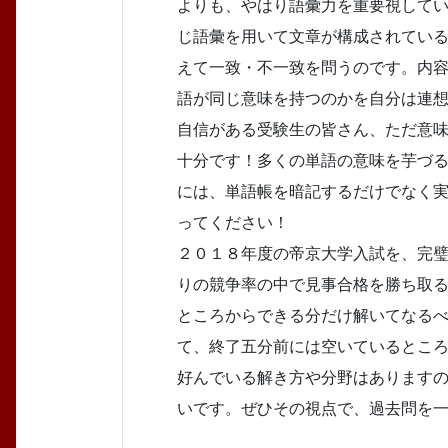
よりも、やはり語彙力を重要視して
じ語彙を用いて文章が構成されてい
えて一致・不一致を問うのです。内
語が同じ意味を持つのかを自分は連
自信がある受験生の皆さん、ただ意
十分です！多くの単語の意味を芋づ
には、単語帳を暗記するだけでなく
ってください！
２０１８年度の帝京大学入試を、完
りの競争率の中で見事合格を勝ち取
ところからできる分だけ解いてなる
て、終了五分前には空いているとこ
好んでいる解き方や分野はあります
いです。ぜひその視点で、過去問を