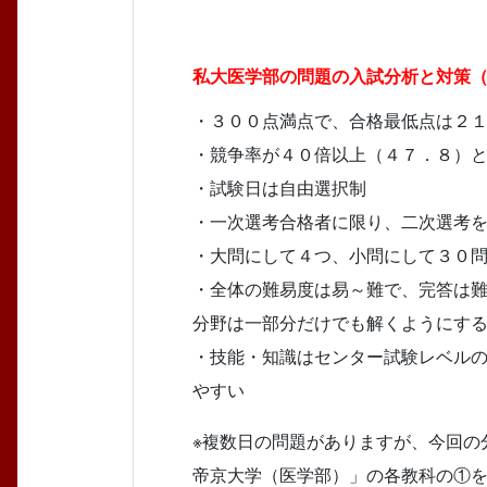
私大医学部の問題の入試分析と対策
（
・３００点満点で、合格最低点は２
・競争率が４０倍以上（４７．８）
・試験日は自由選択制
・一次選考合格者に限り、二次選考
・大問にして４つ、小問にして３０
・全体の難易度は易～難で、完答は
分野は一部分だけでも解くようにす
・技能・知識はセンター試験レベル
やすい
※複数日の問題がありますが、今回
帝京大学（医学部）」の各教科の①