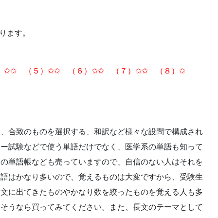
。
ります。
）✩✩ （５）✩✩ （６）✩✩ （７）✩✩ （８）✩
択、合致のものを選択する、和訳など様々な設問で構成され
ター試験などで使う単語だけでなく、医学系の単語も知って
用の単語帳なども売っていますので、自信のない人はそれを
用語はかなり多いので、覚えるものは大変ですから、受験生
題文に出てきたものやかなり数を絞ったものを覚える人も多
来そうなら買ってみてください。また、長文のテーマとして