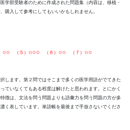
。医学部受験者のために作成された問題集（内容は、移植・
で、購入して参考にしてもいいかもしれません。
）✩✩ （５）✩✩✩ （６）✩✩ （７）✩✩
選択します。第２問ではそこまで多くの医学用語がでてきた
入っていなくてもある程度は解けたと思われます。とにかく
の特徴は、文法を問う問題よりも語彙力を問う問題の方が多
色濃く表しています。単語帳を最後まで手放さないでくださ