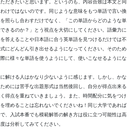
いただきたいと思います。というのも、内容合致は本文と同
るわけではないのです。同じような意味をもつ単語で言い換
容を照らし合わすだけでなく、「この単語からどのような単
想できるのか？」とう視点を大切にしてください。語彙力に
味を答えることや日本語に合う英単語を見つけるだけでは不
る式にどんどん引き出せるようになってください。そのため
実際に様々な単語を使うようにして、使いこなせるようにな
璧に解ける人はかなり少ないように感じます。しかし、かな
るためには苦手な出題形式は当然後回し、自分が得点出来る
べく得点を重ねていきましょう。また、時間配分に気をつけ
ろを埋めることは忘れないでくださいね！同じ大学であれば
ので、入試本番でも模範解答の解き方は役に立つ可能性は高
一度は分析してみてください。